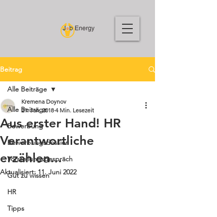
Beitrag
Alle Beiträge
Kremena Doynov
Alle Beiträge
21. Jan. 2018
4 Min. Lesezeit
Aus erster Hand! HR
Bewerbung
Verantwortliche
Bewerbungsdossier
erzählen...
Vorstellungsgespräch
Aktualisiert:
11. Juni 2022
Gut zu wissen
HR
Tipps