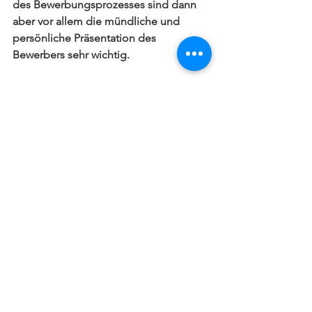
des Bewerbungsprozesses sind dann 
aber vor allem die mündliche und 
persönliche Präsentation des 
Bewerbers sehr wichtig.
Wie stehst Du zum Thema 
«aktive Bewerbungen»? Hast 
Du schon jemals jemanden 
auf diesem Weg angestellt?
Barbara Schuler
: Wir freuen uns über 
Initiativbewerbungen. Oft hat sich die 
Person dann schon intensiver mit dem 
Unternehmen auseinandergesetzt und 
ist motiviert ein Leuchter zu werden. 
Natürlich ist es nicht immer möglich 
Bewerbenden eine positive 
Rückmeldung zu geben. Jedoch 