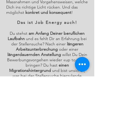
Massnahmen und Vorgehensweisen, welche
Dich ins richtige Licht rücken. Und das
möglichst
konkret und konsequent
!
Das ist Job Energy auch!
Du stehst
am Anfang Deiner beruflichen
Laufbahn
und es fehlt Dir an Erfahrung bei
der Stellensuche? Nach einer
längeren
Arbeitsunterbrechung
oder einer
längerdauernden Anstellung
willst Du Dein
Bewerbungsvorgehen wieder «up to date»
bringen? Du hast
einen
Migrationshintergrund
und bist unsicher,
was bei der Stellensuche hierzulande
wirkungsvoll und was ein «no go» ist? Oder
möchtest Du
einfach Deine Methoden
überprüfen
, brauchst
neue Ideen und
Inspirationen
?
Egal! Du kannst stark profitieren. Die Job
Energy Methode versorgt Dich mit so viel
Energie, Inspiration und Tipps, wie Du es
nötig hast. Dies hilft Dir selbständig und
selbstverantwortlich