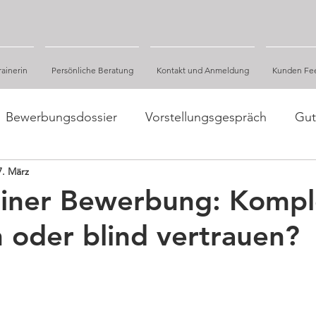
ainerin
Persönliche Beratung
Kontakt und Anmeldung
Kunden Fe
Bewerbungsdossier
Vorstellungsgespräch
Gut
7. März
Fakten und Zahlen, Studien
)einer Bewerbung: Kompl
 oder blind vertrauen?