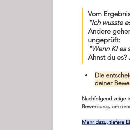
Vom Ergebnis 
"Ich wusste e
Andere gehen
ungeprüft:
"Wenn KI es s
Ahnst du es? J
Die entschei
deiner Bewer
Nachfolgend zeige ic
Bewerbung, bei denen
Mehr dazu, tiefere E