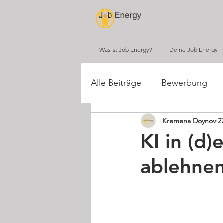
Was ist Job Energy?
Deine Job Energy Tr
Alle Beiträge
Bewerbung
Kremena Doynov
2
Tipps
Networking
KI in (d
ablehnen