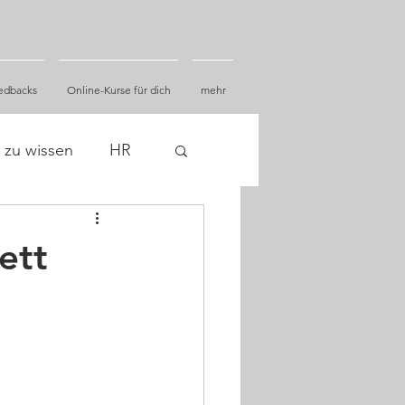
edbacks
Online-Kurse für dich
mehr
 zu wissen
HR
ett