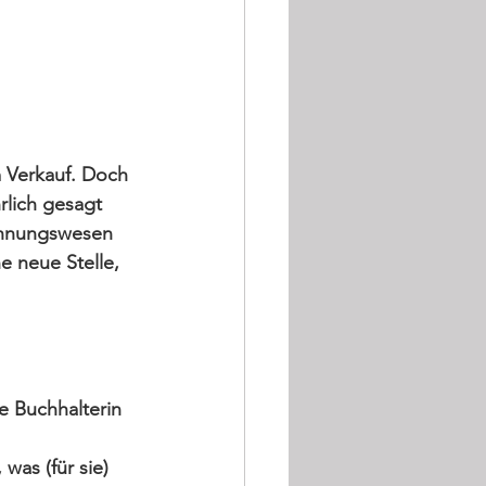
m Verkauf. Doch 
rlich gesagt 
chnungswesen 
e neue Stelle, 
ge Buchhalterin 
as (für sie) 