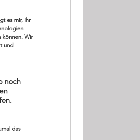
t es mir, ihr 
chnologien 
en können. Wir 
t und 
o noch 
en 
fen. 
zumal das 