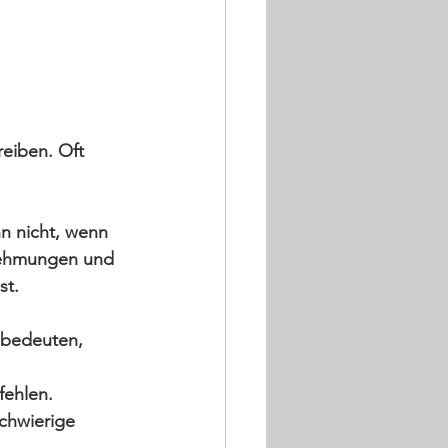
reiben. Oft 
nn nicht, wenn 
nehmungen und 
st.
 bedeuten, 
fehlen.
chwierige 