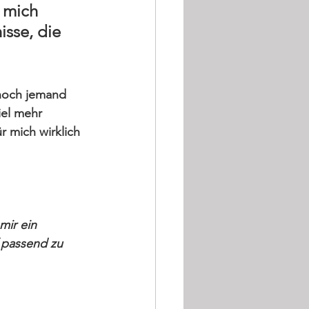
 mich 
sse, die 
 noch jemand 
iel mehr 
r mich wirklich 
mir ein 
 passend zu 