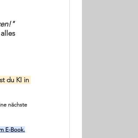
zen!"
lles 
t du KI in 
ine nächste 
.
nem E-Book.