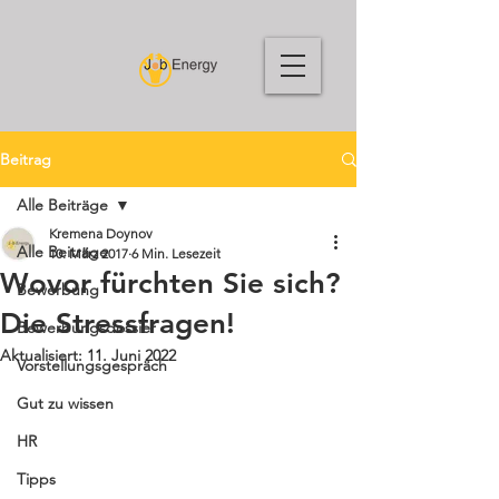
Beitrag
Alle Beiträge
Kremena Doynov
Alle Beiträge
10. März 2017
6 Min. Lesezeit
Wovor fürchten Sie sich?
Bewerbung
Die Stressfragen!
Bewerbungsdossier
Aktualisiert:
11. Juni 2022
Vorstellungsgespräch
Gut zu wissen
HR
Tipps