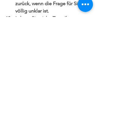
zurück, wenn die Frage für Sie 
völlig unklar ist.  
Labern Sie nicht. Trotz Ihrer 
Nervosität versuchen Sie die 
Neigung "unkontrolliert zu 
sprechen" zu widerstehen. Nicht 
nur bei Stressfragen übrigens.   
Halten Sie sich an eine goldene 
Regel bei Vorstellungsgesprächen: 
Je kürzer und verständlicher Sie 
auf Fragen antworten, desto 
weniger Fläche für noch mehr 
Fragen bieten Sie an. 
Ihre Antworten auf Stressfragen 
können Sie nicht wirklich 
üben, Ihr 
Vorgehen
 jedoch sehr wohl.
Am Schluss doch auch noch eine gute 