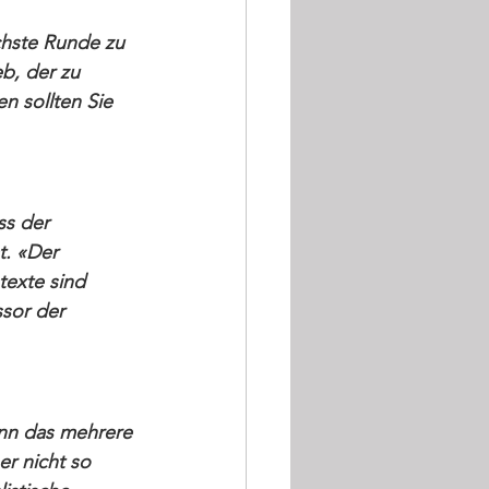
chste Runde zu 
b, der zu 
n sollten Sie 
s der 
. «Der 
exte sind 
sor der 
nn das mehrere 
r nicht so 