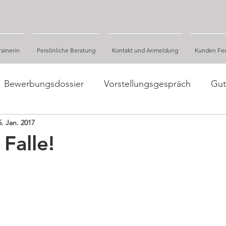
ainerin
Persönliche Beratung
Kontakt und Anmeldung
Kunden Fe
Bewerbungsdossier
Vorstellungsgespräch
Gut
5. Jan. 2017
Fakten und Zahlen, Studien
 Falle!