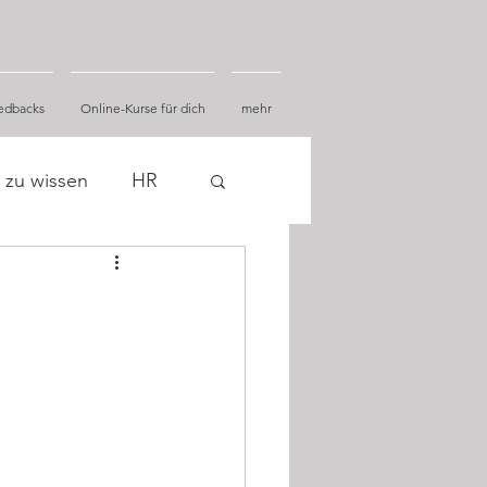
edbacks
Online-Kurse für dich
mehr
 zu wissen
HR