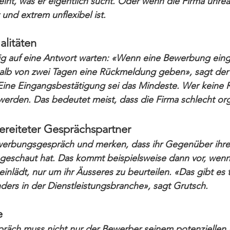
eint, was er eigentlich sucht. Oder wenn die Firma unreal
 und extrem unflexibel ist.
litäten
ig auf eine Antwort warten: «Wenn eine Bewerbung eing
lb von zwei Tagen eine Rückmeldung geben», sagt der
Eine Eingangsbestätigung sei das Mindeste. Wer keine
g werden. Das bedeutet meist, dass die Firma schlecht orga
bereiteter Gesprächspartner
erbungsgespräch und merken, dass ihr Gegenüber ihre
ngeschaut hat. Das kommt beispielsweise dann vor, wenn
nlädt, nur um ihr Äusseres zu beurteilen. «Das gibt es t
ers in der Dienstleistungsbranche», sagt Grutsch.
e
ch muss nicht nur der Bewerber seinem potenziellen 