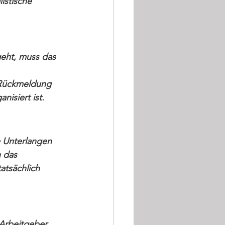
istische 
eht, muss das 
 
 Rückmeldung 
nisiert ist.
 Unterlangen 
 das 
atsächlich 
Arbeitgeber 