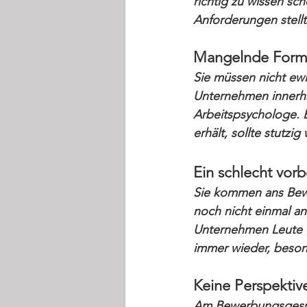
richtig zu wissen sch
Anforderungen stellt
Mangelnde Forma
Sie müssen nicht ew
Unternehmen innerha
Arbeitspsychologe. 
erhält, sollte stutzi
Ein schlecht vor
Sie kommen ans Bew
noch nicht einmal a
Unternehmen Leute ei
immer wieder, besond
Keine Perspektiv
Am Bewerbungsgesprä