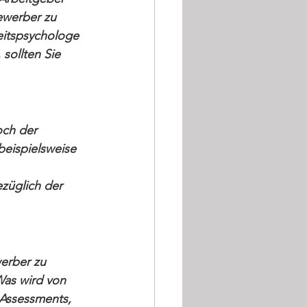
ewerber zu 
eitspsychologe 
sollten Sie 
och der 
beispielsweise 
züglich der 
erber zu 
Was wird von 
Assessments, 