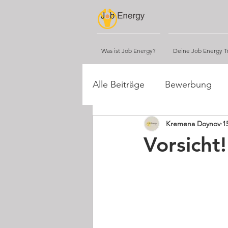
Was ist Job Energy?
Deine Job Energy Tr
Alle Beiträge
Bewerbung
Kremena Doynov
1
Tipps
Networking
Vorsicht!