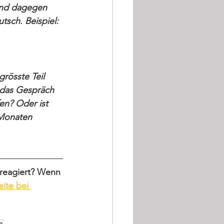
ind dagegen 
sch. Beispiel: 
rösste Teil 
 das Gespräch 
en? Oder ist 
 Monaten 
 reagiert? Wenn 
ite bei 
n