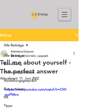
Beitrag
Alle Beiträge
Kremena Doynov
Alle Beiträge
28. Dez. 2016
0 Min. Lesezeit
Tell me about yourself -
Bewerbung
The perfect answer
Bewerbungsdossier
Aktualisiert:
11. Juni 2022
Vorstellungsgespräch
Gut zu wissen
https://www.youtube.com/watch?v=OW-
yxxPMtro
HR
Tipps