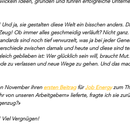
ickeln Ideen, gründen und führen erfolgreiche Untern
 
 Und ja, sie gestalten diese Welt ein bisschen anders. Da
s Zeug! Ob immer alles geschmeidig verläuft? Nicht ganz.
ndards sind noch tief verwurzelt, was ja bei jeder Genera
terschiede zwischen damals und heute und diese sind tei
eich geblieben ist: Wer glücklich sein will, braucht Mut.
ade zu verlassen und neue Wege zu gehen. Und das mach
ten November ihren 
ersten Beitrag
 für 
Job Energy
 zum Th
 von unseren Arbeitgebern» lieferte, fragte ich sie zur
genzug?»  
! Viel Vergnügen! 