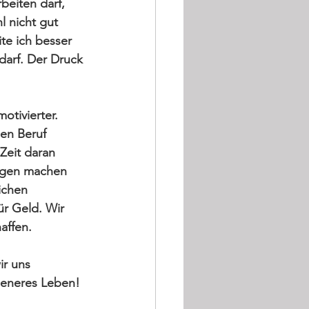
beiten darf, 
l nicht gut 
te ich besser 
arf. Der Druck 
otivierter. 
nen Beruf 
eit daran 
wegen machen 
ichen 
ür Geld. 
Wir 
affen.
ir uns 
edeneres Leben!