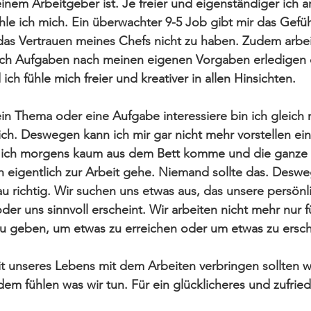
nem Arbeitgeber ist. Je freier und eigenständiger ich ar
hle ich mich. Ein überwachter 9-5 Job gibt mir das Gefüh
das Vertrauen meines Chefs nicht zu haben. Zudem arbei
ich Aufgaben nach meinen eigenen Vorgaben erledigen d
 ich fühle mich freier und kreativer in allen Hinsichten. 
in Thema oder eine Aufgabe interessiere bin ich gleich m
lich. Deswegen kann ich mir gar nicht mehr vorstellen ei
 ich morgens kaum aus dem Bett komme und die ganze Z
h eigentlich zur Arbeit gehe. Niemand sollte das. Des
nau richtig. Wir suchen uns etwas aus, das unsere persönl
der uns sinnvoll erscheint. Wir arbeiten nicht mehr nur f
zu geben, um etwas zu erreichen oder um etwas zu ersch
it unseres Lebens mit dem Arbeiten verbringen sollten w
em fühlen was wir tun. Für ein glücklicheres und zufri