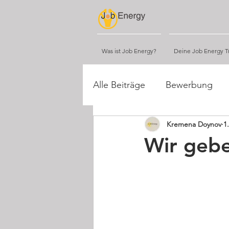
Was ist Job Energy?
Deine Job Energy Tr
Alle Beiträge
Bewerbung
Kremena Doynov
1
Tipps
Networking
Wir gebe