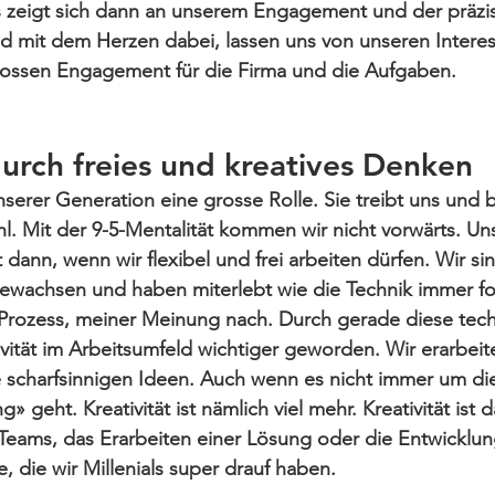
as zeigt sich dann an unserem Engagement und der präzi
nd mit dem Herzen dabei, lassen uns von unseren Interes
ossen Engagement für die Firma und die Aufgaben
.
urch freies und kreatives Denken
 unserer Generation eine grosse Rolle. Sie treibt uns und
hl. Mit der 9-5-Mentalität kommen wir nicht vorwärts. Uns
 dann, wenn wir flexibel und frei arbeiten dürfen. Wir si
fgewachsen und haben miterlebt wie 
die Technik
 immer for
r Prozess, meiner Meinung nach. Durch gerade diese tec
ivität im Arbeitsumfeld
 wichtiger geworden. Wir erarbeit
 
scharfsinnigen Ideen
. Auch wenn es nicht immer um die 
» geht. Kreativität ist nämlich viel mehr. Kreativität ist d
 Teams
, das
 Erarbeiten einer Lösung
 oder die 
Entwicklun
e, die wir Millenials 
super drauf
 haben.