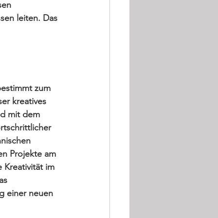
sen 
sen leiten. Das 
 bestimmt zum 
er kreatives 
nd mit dem 
tschrittlicher 
hnischen 
en 
Projekte am 
Kreativität im 
as 
g einer neuen 