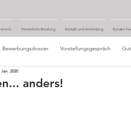
ainerin
Persönliche Beratung
Kontakt und Anmeldung
Kunden Fe
Bewerbungsdossier
Vorstellungsgespräch
Gut
. Jan. 2020
Fakten und Zahlen, Studien
n... anders!