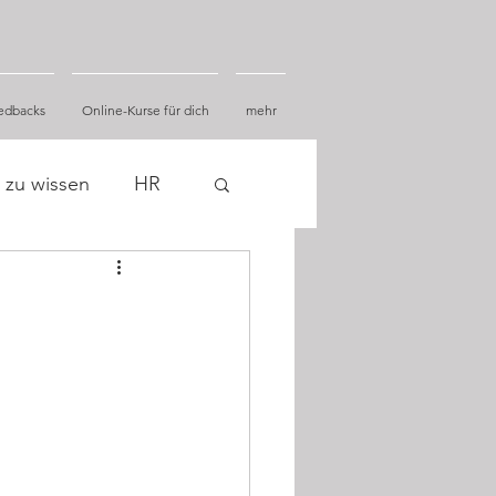
edbacks
Online-Kurse für dich
mehr
 zu wissen
HR