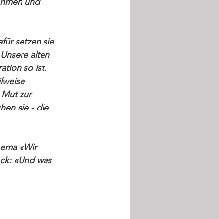
ehmen und 
für setzen sie 
 Unsere alten 
tion so ist. 
lweise 
 Mut zur 
en sie - die 
ema «Wir 
ück: «Und was 