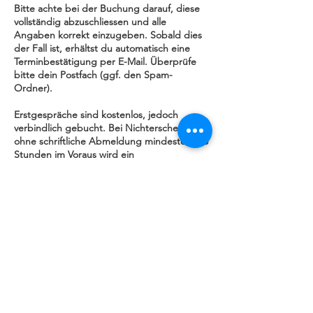
Bitte achte bei der Buchung darauf, diese
vollständig abzuschliessen und alle
Angaben korrekt einzugeben. Sobald dies
der Fall ist, erhältst du automatisch eine
Terminbestätigung per E-Mail. Überprüfe
bitte dein Postfach (ggf. den Spam-
Ordner).
Erstgespräche sind kostenlos, jedoch
verbindlich gebucht. Bei Nichterscheinen
ohne schriftliche Abmeldung mindestens 48
Stunden im Voraus wird ein
Unkostenbeitrag von CHF 50.– in Rechnung
gestellt.
Herzlichen Dank und bis bald!
Kremena Doynov / Job Energy
Kontaktangaben
Luzern, Switzerland