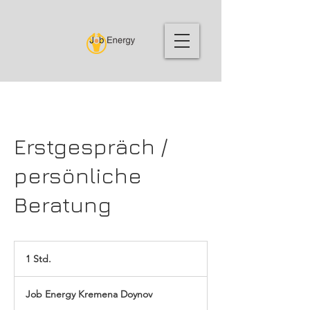
Erstgespräch /
persönliche
Beratung
1 Std.
1
S
t
Job Energy Kremena Doynov
d