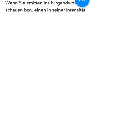
Wenn Sie «mitten ins Nirgendwo» 
schauen bzw. einen in seiner Intensität 
UNpassenden und UNangebrachten 
Blickkontakt aufnehmen, wenn sie zwar 
ein Lachen «aufsetzen» aber Ihre 
Augen wie «tot» sind, wenn man Sie 
akustisch kaum versteht, Sie zu laut, zu 
langsam oder viel zu schnell sprechen, 
wenn Ihre Schultern hängen, Ihr Bauch 
dafür emporsteht, wenn Ihr 
Händedruck «mies» wirkt oder die 
Hand des Gegenübers 
«zerquetscht»… sind das Signale, die 
eindeutig dazuführen, dass es sich sagt 
«Pfff, Achtung! Etwas stimmt hier 
nicht!». Und dieses Urteil ist so 
massgebend, dass das Gehirn ca. eine 
Stunde danach immer noch damit 
beschäftigt ist, nach Beweisen und 