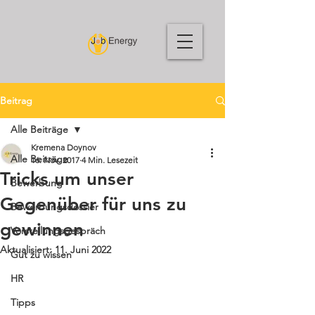
Beitrag
Alle Beiträge
Kremena Doynov
Alle Beiträge
16. Nov. 2017
4 Min. Lesezeit
Tricks um unser
Bewerbung
Gegenüber für uns zu
Bewerbungsdossier
gewinnen
Vorstellungsgespräch
Aktualisiert:
11. Juni 2022
Gut zu wissen
HR
Tipps